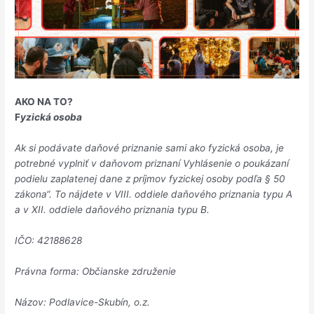
AKO NA TO?
F
yzická osoba
Ak si podávate daňové priznanie sami ako fyzická osoba, je
potrebné vyplniť v daňovom priznaní Vyhlásenie o poukázaní
podielu zaplatenej dane z príjmov fyzickej osoby podľa § 50
zákona“. To nájdete v VIII. oddiele daňového priznania typu A
a v XII. oddiele daňového priznania typu B.
IČO: 42188628
Právna forma: Občianske združenie
Názov: Podlavice-Skubín, o.z.