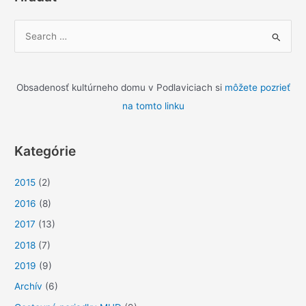
V
y
h
ľ
Obsadenosť kultúrneho domu v Podlaviciach si
môžete pozrieť
a
na tomto linku
d
a
Kategórie
ť
:
2015
(2)
2016
(8)
2017
(13)
2018
(7)
2019
(9)
Archív
(6)