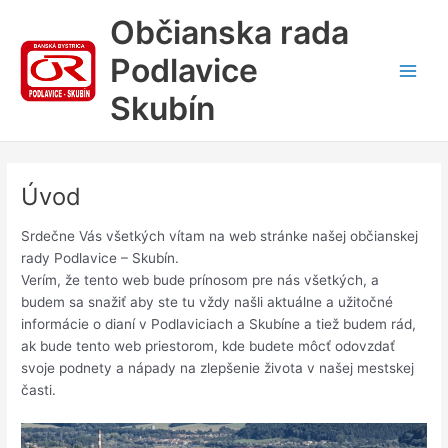
Preskočiť
Občianska rada
na
obsah
Podlavice
Main
Skubín
Men
Úvod
Srdečne Vás všetkých vítam na web stránke našej občianskej
rady Podlavice – Skubín.
Verím, že tento web bude prínosom pre nás všetkých, a
budem sa snažiť aby ste tu vždy našli aktuálne a užitočné
informácie o dianí v Podlaviciach a Skubíne a tiež budem rád,
ak bude tento web priestorom, kde budete môcť odovzdať
svoje podnety a nápady na zlepšenie života v našej mestskej
časti.