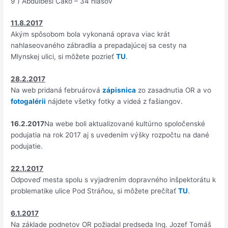
9 ) Abdulbesi Čako – 34 hlasov
11.8.2017
Akým spôsobom bola vykonaná oprava viac krát
nahlaseovaného zábradlia a prepadajúcej sa cesty na
Mlynskej ulici, si môžete pozrieť
TU
.
28.2.2017
Na web pridaná februárová
zápisnica
zo zasadnutia OR a vo
fotogalérii
nájdete všetky fotky a videá z fašiangov.
16.2.2017
Na webe boli aktualizované kultúrno spoločenské
podujatia na rok 2017 aj s uvedením výšky rozpočtu na dané
podujatie.
22.1.2017
Odpoveď mesta spolu s vyjadrením dopravného inšpektorátu k
problematike ulice Pod Stráňou, si môžete prečítať
TU
.
6.1.2017
Na základe podnetov OR požiadal predseda Ing. Jozef Tomáš