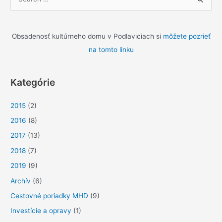
y
h
ľ
Obsadenosť kultúrneho domu v Podlaviciach si
môžete pozrieť
a
na tomto linku
d
a
Kategórie
ť
:
2015
(2)
2016
(8)
2017
(13)
2018
(7)
2019
(9)
Archív
(6)
Cestovné poriadky MHD
(9)
Investície a opravy
(1)