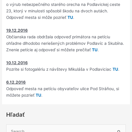
o výrub nebezpečného starého orecha na Podlavickej ceste
23, ktorý v minulosti spôsobil škodu na dvoch autách.
Odpoveď mesta si môže pozrieť
TU
.
19.12.2016
Občianska rada obdržala odpoveď primátora na petíciu
ohľadne dlhodobo neriešených problémov Podlavíc a Skubína.
Znenie petície aj odpoveď si môžete prečítať
TU
.
10.12.2016
Pozrite si fotogalériu z návštevy Mikuláša v Podlaviciac
TU
.
6.12.2016
Odpoveď mesta na petíciu obyvateľov ulice Pod Stráňou, si
môžete pozrieť
TU
.
Hľadať
V