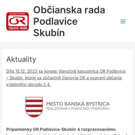
Preskočiť
Občianska rada
na
obsah
Podlavice
Main
Skubín
Men
Aktuality
Dňa 15.12. 2023
sa konala Vianočná kapustnica OR Podlavice
– Skubín, ktorej sa zúčastnili členovia OR a pozvaní občania
volebného obvodu č.4.
Pripomienky OR Podlavice-Skubín k rozpracovanému