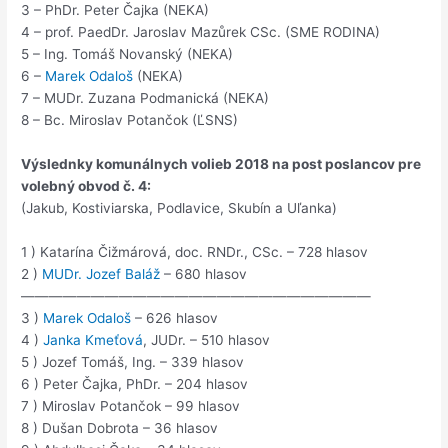
3 – PhDr. Peter Čajka (NEKA)
4 – prof. PaedDr. Jaroslav Mazůrek CSc. (SME RODINA)
5 – Ing. Tomáš Novanský (NEKA)
6 –
Marek Odaloš
(NEKA)
7 – MUDr. Zuzana Podmanická (NEKA)
8 – Bc. Miroslav Potančok (ĽSNS)
Výslednky komunálnych volieb 2018 na post poslancov pre
volebný obvod č. 4:
(Jakub, Kostiviarska, Podlavice, Skubín a Uľanka)
1 ) Katarína Čižmárová, doc. RNDr., CSc. – 728 hlasov
2 )
MUDr. Jozef Baláž
– 680 hlasov
—————————————————————————
3 )
Marek Odaloš
– 626 hlasov
4 )
Janka Kmeťová
, JUDr. – 510 hlasov
5 ) Jozef Tomáš, Ing. – 339 hlasov
6 ) Peter Čajka, PhDr. – 204 hlasov
7 ) Miroslav Potančok – 99 hlasov
8 ) Dušan Dobrota – 36 hlasov