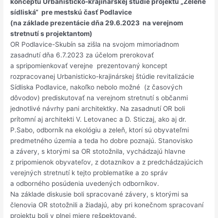
konceptu Urbanisticko-krajinárskej štúdie projektu „Zelené
sídliská“ pre mestskú časť Podlavice
(na základe prezentácie dňa 29.6.2023 na verejnom
stretnutí s projektantom)
OR Podlavice-Skubín sa zišla na svojom mimoriadnom
zasadnutí dňa 6.7.2023 za účelom prerokovať
a spripomienkovať verejne prezentovaný koncept
rozpracovanej Urbanisticko-krajinárskej štúdie revitalizácie
Sídliska Podlavice, nakoľko nebolo možné (z časových
dôvodov) prediskutovať na verejnom stretnutí s občanmi
jednotlivé návrhy pani architektky. Na zasadnutí OR boli
prítomní aj architekti V. Letovanec a D. Sticzaj, ako aj dr.
P.Sabo, odborník na ekológiu a zeleň, ktorí sú obyvateľmi
predmetného územia a teda ho dobre poznajú. Stanovisko
a závery, s ktorými sa OR stotožnila, vychádzajú hlavne
z pripomienok obyvateľov, z dotazníkov a z predchádzajúcich
verejných stretnutí k tejto problematike a zo správ
a odborného posúdenia uvedených odborníkov.
Na základe diskusie boli spracované závery, s ktorými sa
členovia OR stotožnili a žiadajú, aby pri konečnom spracovaní
projektu boli v plnej miere rešpektované.