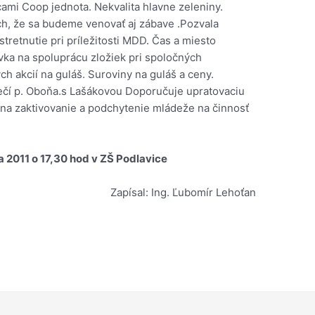
ami Coop jednota. Nekvalita hlavne zeleniny.
h, že sa budeme venovať aj zábave .Pozvala
tretnutie pri príležitosti MDD. Čas a miesto
ka na spoluprácu zložiek pri spoločných
h akcií na guláš. Suroviny na guláš a ceny.
čí p. Oboňa.s Lašákovou Doporučuje upratovaciu
a
na zaktivovanie a podchytenie mládeže na činnosť
a 2011 o 17,30 hod v ZŠ Podlavice
Zapísal: Ing. Ľubomír Lehoťan