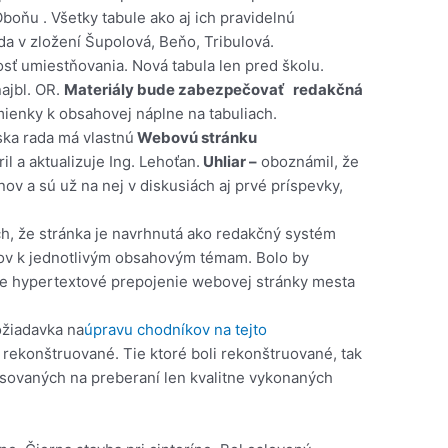
boňu . Všetky tabule ako aj ich pravidelnú
da v zložení Šupolová, Beňo, Tribulová.
sť umiestňovania. Nová tabula len pred školu.
ajbl. OR.
Materiály bude zabezpečovať redakčná
ienky k obsahovej náplne na tabuliach.
ka rada má vlastnú
Webovú stránku
ril a aktualizuje Ing. Lehoťan.
Uhliar –
oboznámil, že
v a sú už na nej v diskusiách aj prvé príspevky,
, že stránka je navrhnutá ako redakčný systém
v k jednotlivým obsahovým témam. Bolo by
me hypertextové prepojenie webovej stránky mesta
ožiadavka na
úpravu chodníkov na tejto
 rekonštruované. Tie ktoré boli rekonštruované, tak
esovaných na preberaní len kvalitne vykonaných