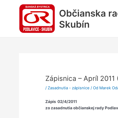
Preskočiť
na
Občianska ra
obsah
Skubín
Zápisnica – Apríl 2011 
/
Zasadnutia - zápisnice
/ Od
Marek Od
Zápis 02/4/2011
zo zasadnutia občianskej rady Podlav