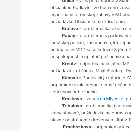
·
Uhliar
– vrak pri cintoríne v Skub
občiankou Podlavíc, že bola ohrozova
usporiadanie rómskej zábavy v KD pod 
požiadavku Občianskemu združeniu.
·
Králová –
problematika okolia cin
·
Papay
– o probléme s parkovaní
mestskej polície, zástupcovia, ktorej b
podujatiach MDD sa uskutoční 3.júna. 
nespokojnosti a uplatniť požiadavku na
·
Kreutz
– odporúča napísať na MP l
požiadaviek občanov. Majiteľ auta p. D
·
Kánová
– Podlavický cintorín – Z
pripomienkovala nespokojnosť občanov
Lenčešovi nebezpečie
·
Králiková
–
zosuv na Mlynskej
pri
·
Tribulová
– problematika parkovan
zdevastované, požiadavka na opravu opl
hlavne odstránenie drevených stĺpov. 
·
Procházková –
pripomienky k c