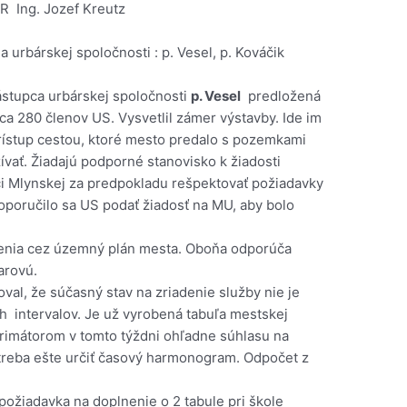
OR Ing. Jozef Kreutz
a urbárskej spoločnosti : p. Vesel, p. Kováčik
ástupca urbárskej spoločnosti
p. Vesel
predložená
pca 280 členov US. Vysvetlil zámer výstavby. Ide im
prístup cestou, ktoré mesto predalo s pozemkami
vať. Žiadajú podporné stanovisko k žiadosti
i Mlynskej za predpokladu rešpektovať požiadavky
oporučilo sa US podať žiadosť na MU, aby bolo
enia cez územný plán mesta. Oboňa odporúča
arovú.
oval, že súčasný stav na zriadenie služby nie je
h intervalov. Je už vyrobená tabuľa mestskej
 primátorom v tomto týždni ohľadne súhlasu na
treba ešte určiť časový harmonogram. Odpočet z
ožiadavka na doplnenie o 2 tabule pri škole