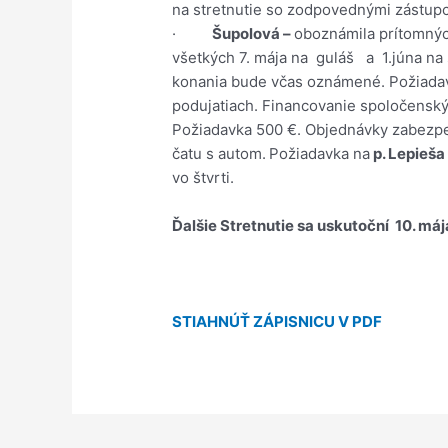
na stretnutie so zodpovednými zástupc
·
Šupolová –
oboznámila prítomnýc
všetkých 7. mája na guláš a 1.júna na s
konania bude včas oznámené. Požiadav
podujatiach. Financovanie spoločenskýc
Požiadavka 500 €. Objednávky zabezpe
čatu s autom.
Požiadavka na
p. Lepieš
vo štvrti.
Ďalšie Stretnutie sa uskutoční 10. máj
STIAHNÚŤ ZÁPISNICU V PDF