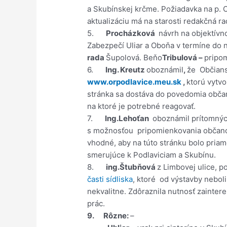
a Skubínskej krčme. Požiadavka na p. O
aktualizáciu má na starosti redakčná ra
5.
Procházková
návrh na objektívno
Zabezpečí Uliar a Oboňa v termíne do n
rada
Šupolová. Beňo
Tribulová –
pripom
6.
Ing. Kreutz
oboznámil
,
že Občians
www.orpodlavice.meu.sk
,
ktorú vytvo
stránka sa dostáva do povedomia občano
na ktoré je potrebné reagovať.
7.
Ing.Lehoťan
oboznámil prítomných
s možnosťou pripomienkovania občano
vhodné, aby na túto stránku bolo pria
smerujúce k Podlaviciam a Skubínu.
8.
ing.Štubňová
z Limbovej ulice, p
časti sídliska
, ktoré od výstavby neboli
nekvalitne. Zdôraznila nutnosť zainter
prác.
9.
Rôzne:
–