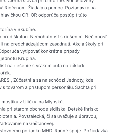
íne. Čierna stavba pri cintoríne. Bol oslovený
ná Riečanom. Žiadala o pomoc. Požiadavka na
hlavičkou OR. OR odporúča postúpiť túto
torína v Skubíne.
m pred školou. Nemohútnosť s riešením. Nečinnosť
oli na predchádzajúcom zasadnutí. Akcia školy pri
Odporúča vytipovať konkrétne prípady
 jednotu Krupina.
ist na riešenie s vrakom auta na základe
vořák.
ARES , Zúčastnila sa na schôdzi Jednoty, kde
 s tovarom a prístupom personálu.
Šachta pri
 mostíku z Uličky na Mlynskú.
ia pri starom obchode sídliska. Detské ihrisko
otenia. Povstalecká, či sa uvažuje s úpravou,
Parkovanie na Gaštanovej.
estovnému poriadku MHD. Ranné spoje. Požiadavka