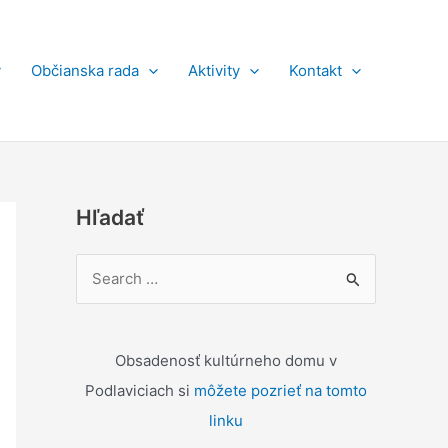
y
Občianska rada
Aktivity
Kontakt
Hľadať
V
y
h
ľ
Obsadenosť kultúrneho domu v
a
Podlaviciach si
môžete pozrieť na tomto
d
linku
a