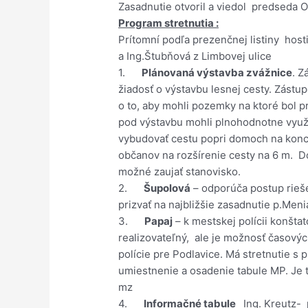
Zasadnutie otvoril a viedol predseda 
Program stretnutia :
Prítomní podľa prezenčnej listiny hosti
a Ing.Štubňová z Limbovej ulice
1.
Plánovaná výstavba zvážnice
. Z
žiadosť o výstavbu lesnej cesty. Zástu
o to, aby mohli pozemky na ktoré bol 
pod výstavbu mohli plnohodnotne využí
vybudovať cestu popri domoch na konc
občanov na rozšírenie cesty na 6 m. D
možné zaujať stanovisko.
2.
Šupolová
– odporúča postup rieš
prizvať na najbližšie zasadnutie p.Meni
3.
Papaj
– k mestskej polícii konštat
realizovateľný, ale je možnosť časovýc
polície pre Podlavice. Má stretnutie s
umiestnenie a osadenie tabule MP. Je 
mz
4.
Informačné tabule
Ing. Kreutz- p