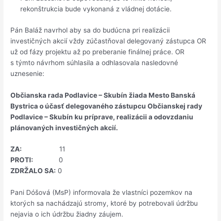
rekonštrukcia bude vykonaná z vládnej dotácie.
Pán Baláž navrhol aby sa do budúcna pri realizácii
investičných akcií vždy zúčastňoval delegovaný zástupca OR
už od fázy projektu až po preberanie finálnej práce. OR
s týmto návrhom súhlasila a odhlasovala nasledovné
uznesenie:
Občianska rada Podlavice – Skubín žiada Mesto Banská
Bystrica o účasť delegovaného zástupcu Občianskej rady
Podlavice – Skubín ku príprave, realizácii a odovzdaniu
plánovaných investičných akcií.
ZA:
11
PROTI:
0
ZDRŽALO SA:
0
Pani Dóšová (MsP) informovala že vlastníci pozemkov na
ktorých sa nachádzajú stromy, ktoré by potrebovali údržbu
nejavia o ich údržbu žiadny záujem.