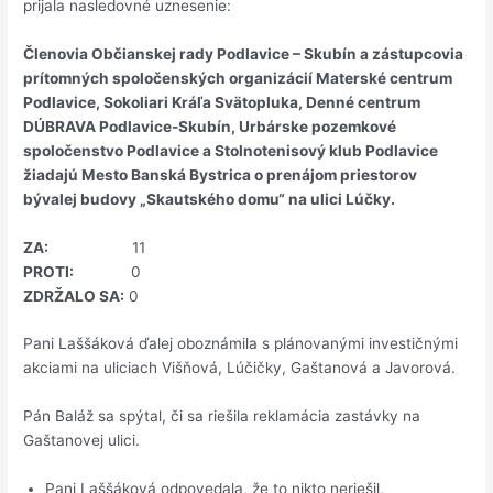
prijala nasledovné uznesenie:
Členovia Občianskej rady Podlavice – Skubín a zástupcovia
prítomných spoločenských organizácií Materské centrum
Podlavice, Sokoliari Kráľa Svätopluka, Denné centrum
DÚBRAVA Podlavice-Skubín, Urbárske pozemkové
spoločenstvo Podlavice a Stolnotenisový klub Podlavice
žiadajú Mesto Banská Bystrica o prenájom priestorov
bývalej budovy „Skautského domu“ na ulici Lúčky.
ZA:
11
PROTI:
0
ZDRŽALO SA:
0
Pani Laššáková ďalej oboznámila s plánovanými investičnými
akciami na uliciach Višňová, Lúčičky, Gaštanová a Javorová.
Pán Baláž sa spýtal, či sa riešila reklamácia zastávky na
Gaštanovej ulici.
Pani Laššáková odpovedala, že to nikto neriešil,