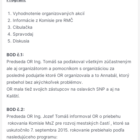
Vyhodnotenie organizovaných akcií
Informácie z Komisie pre RMČ
Cibulačka
Spravodaj
Diskusia
BOD č.1:
Predseda OR Ing. Tomáš sa poďakoval všetkým zúčastneným
ale aj organizátorom a pomocníkom s organizáciou za
posledné podujatie ktoré OR organizovala a to Annabál, ktorý
prebehol bez akýchkoľvek problémov.
OR mala tiež svojich zástupcov na oslavách SNP a aj na
Kaliští.
BOD č.2:
Predseda OR Ing. Jozef Tomáš informoval OR o priebehu
rokovania Komisie MsZ pre rozvoj mestských častí , ktoré sa
uskutočnilo 7. septembra 2015. rokovanie prebiehalo podľa
nasledujúceho programu: