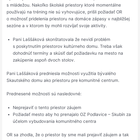
s mládežou. Nakoľko školské priestory ktoré momentálne
používajú na tréning nie sú vyhovujúce, prišli požiadať OR
o možnosť pridelenia priestoru na domáce zápasy v najbližšej
sezóne a v ktorom by mohli rozvíjať svoje aktivity.
Pani Laššáková skonštatovala že nevidí problém
s poskytnutím priestorov kultúrneho domu. Treba však
dohodnúť termíny a skúsiť dať požiadavku na mesto na
zakúpenie aspoň dvoch stolov.
Pani Laššáková predniesla možnosti využitia bývalého
Skautského domu ako priestoru pre komunitné centrum.
Prednesené možnosti sú nasledovné:
Neprejaviť o tento priestor záujem
Požiadať mesto aby ho prenajalo OZ Podlavice – Skubín za
účelom vybudovania komunitného centra
OR sa zhodla, že o priestor by sme mali prejaviť záujem a tak