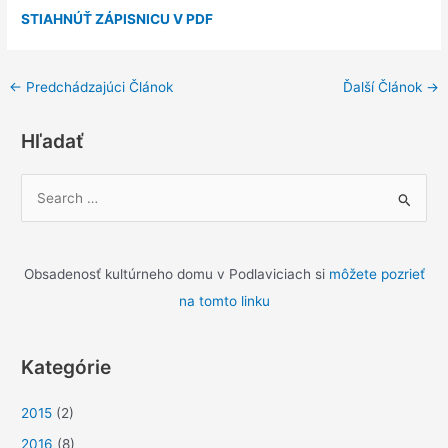
STIAHNÚŤ ZÁPISNICU V PDF
←
Predchádzajúci Článok
Ďalší Článok
→
Hľadať
V
y
h
ľ
Obsadenosť kultúrneho domu v Podlaviciach si
môžete pozrieť
a
na tomto linku
d
a
Kategórie
ť
:
2015
(2)
2016
(8)