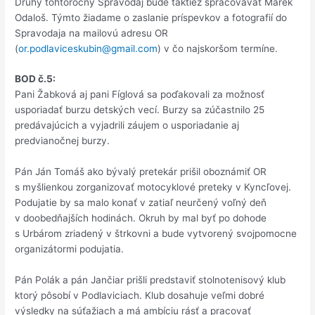
Druhý tohtoročný Spravodaj bude taktiež spracovávať Marek
Odaloš. Týmto žiadame o zaslanie príspevkov a fotografií do
Spravodaja na mailovú adresu OR
(
or.podlaviceskubin@gmail.com
) v čo najskoršom termíne.
BOD č.5:
Pani Žabková aj pani Fíglová sa poďakovali za možnosť
usporiadať burzu detských vecí. Burzy sa zúčastnilo 25
predávajúcich a vyjadrili záujem o usporiadanie aj
predvianočnej burzy.
Pán Ján Tomáš ako bývalý pretekár prišil oboznámiť OR
s myšlienkou zorganizovať motocyklové preteky v Kyncľovej.
Podujatie by sa malo konať v zatiaľ neurčený voľný deň
v doobedňajších hodinách. Okruh by mal byť po dohode
s Urbárom zriadený v štrkovni a bude vytvorený svojpomocne
organizátormi podujatia.
Pán Polák a pán Jančiar prišli predstaviť stolnotenisový klub
ktorý pôsobí v Podlaviciach. Klub dosahuje veľmi dobré
výsledky na súťažiach a má ambíciu rásť a pracovať