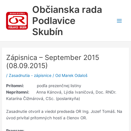
Preskočiť
Občianska rada
na
obsah
Podlavice
Main
Skubín
Men
Zápisnica – September 2015
(08.09.2015)
/
Zasadnutia - zápisnice
/ Od
Marek Odaloš
Prítomní:
podľa prezenčnej listiny
Neprítomní:
Anna Kánová, Lýdia Ivaničová, Doc. RNDr.
Katarína Čižmárová, CSc. (poslankyňa)
Zasadnutie otvoril a viedol predseda OR Ing. Jozef Tomáš. Na
úvod privítal prítomných hostí a členov OR.
Program: