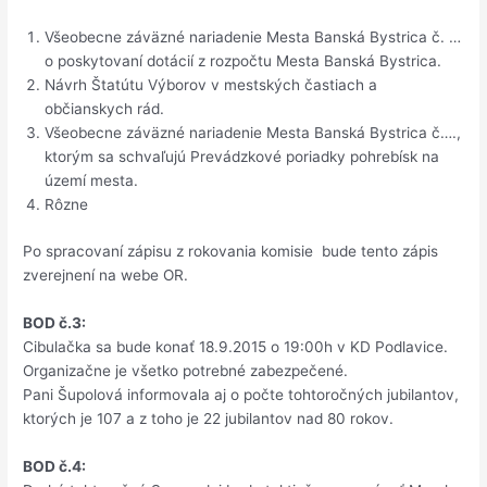
Všeobecne záväzné nariadenie Mesta Banská Bystrica č. …
o poskytovaní dotácií z rozpočtu Mesta Banská Bystrica.
Návrh Štatútu Výborov v mestských častiach a
občianskych rád.
Všeobecne záväzné nariadenie Mesta Banská Bystrica č….,
ktorým sa schvaľujú Prevádzkové poriadky pohrebísk na
území mesta.
Rôzne
Po spracovaní zápisu z rokovania komisie bude tento zápis
zverejnení na webe OR.
BOD č.3:
Cibulačka sa bude konať 18.9.2015 o 19:00h v KD Podlavice.
Organizačne je všetko potrebné zabezpečené.
Pani Šupolová informovala aj o počte tohtoročných jubilantov,
ktorých je 107 a z toho je 22 jubilantov nad 80 rokov.
BOD č.4: