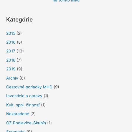
na tomto linku
d
a
Kategórie
ť
:
2015
(2)
2016
(8)
2017
(13)
2018
(7)
2019
(9)
Archív
(6)
Cestovné poriadky MHD
(9)
Investície a opravy
(1)
Kult. spol. činnosť
(1)
Nezaradené
(2)
OZ Podlavice-Skubín
(1)
Spravodaj
(9)