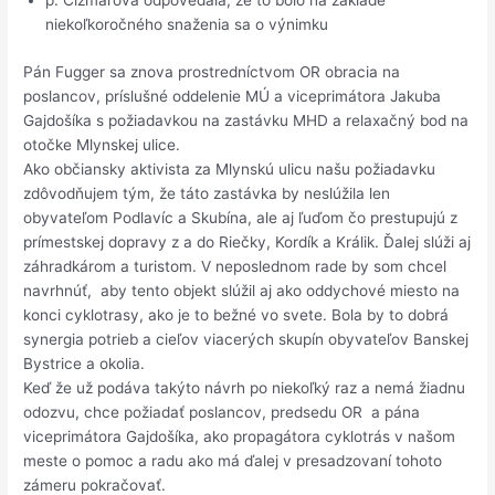
niekoľkoročného snaženia sa o výnimku
Pán Fugger sa znova prostredníctvom OR obracia na
poslancov, príslušné oddelenie MÚ a viceprimátora Jakuba
Gajdošíka s požiadavkou na zastávku MHD a relaxačný bod na
otočke Mlynskej ulice.
Ako občiansky aktivista za Mlynskú ulicu našu požiadavku
zdôvodňujem tým, že táto zastávka by neslúžila len
obyvateľom Podlavíc a Skubína, ale aj ľuďom čo prestupujú z
prímestskej dopravy z a do Riečky, Kordík a Králik. Ďalej slúži aj
záhradkárom a turistom. V neposlednom rade by som chcel
navrhnúť, aby tento objekt slúžil aj ako oddychové miesto na
konci cyklotrasy, ako je to bežné vo svete. Bola by to dobrá
synergia potrieb a cieľov viacerých skupín obyvateľov Banskej
Bystrice a okolia.
Keď že už podáva takýto návrh po niekoľký raz a nemá žiadnu
odozvu, chce požiadať poslancov, predsedu OR a pána
viceprimátora Gajdošíka, ako propagátora cyklotrás v našom
meste o pomoc a radu ako má ďalej v presadzovaní tohoto
zámeru pokračovať.