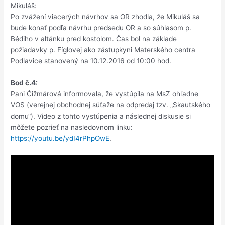
Mikuláš:
Po zvážení viacerých návrhov sa OR zhodla, že Mikuláš sa
bude konať podľa návrhu predsedu OR a so súhlasom p.
Bédiho v altánku pred kostolom. Čas bol na základe
požiadavky p. Fíglovej ako zástupkyni Materského centra
Podlavice stanovený na 10.12.2016 od 10:00 hod.
Bod č.4:
Pani Čižmárová informovala, že vystúpila na MsZ ohľadne
VOS (verejnej obchodnej súťaže na odpredaj tzv. „Skautského
domu“). Video z tohto vystúpenia a následnej diskusie si
môžete pozrieť na nasledovnom linku:
https://youtu.be/ydI4rPhpOwE
.