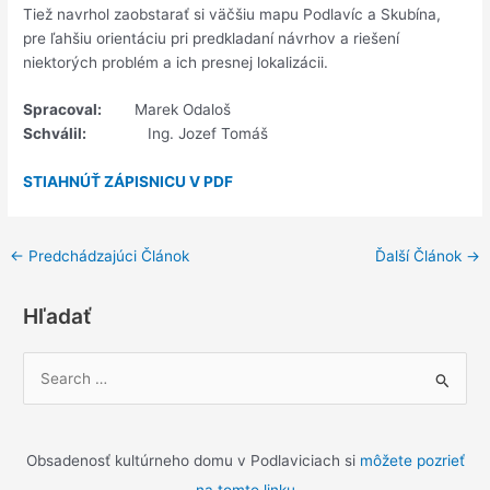
Tiež navrhol zaobstarať si väčšiu mapu Podlavíc a Skubína,
pre ľahšiu orientáciu pri predkladaní návrhov a riešení
niektorých problém a ich presnej lokalizácii.
Spracoval:
Marek Odaloš
Schválil:
Ing. Jozef Tomáš
STIAHNÚŤ ZÁPISNICU V PDF
←
Predchádzajúci Článok
Ďalší Článok
→
Hľadať
V
y
h
ľ
Obsadenosť kultúrneho domu v Podlaviciach si
môžete pozrieť
a