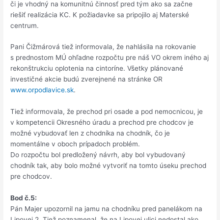
či je vhodný na komunitnú činnosť pred tým ako sa začne
riešiť realizácia KC. K požiadavke sa pripojilo aj Materské
centrum.
Pani Čižmárová tiež informovala, že nahlásila na rokovanie
s prednostom MÚ ohľadne rozpočtu pre náš VO okrem iného aj
rekonštrukciu oplotenia na cintoríne. Všetky plánované
investičné akcie budú zverejnené na stránke OR
www.orpodlavice.sk
.
Tiež informovala, že prechod pri osade a pod nemocnicou, je
v kompetencii Okresného úradu a prechod pre chodcov je
možné vybudovať len z chodníka na chodník, čo je
momentálne v oboch prípadoch problém.
Do rozpočtu bol predložený návrh, aby bol vybudovaný
chodník tak, aby bolo možné vytvoriť na tomto úseku prechod
pre chodcov.
Bod č.5:
Pán Majer upozornil na jamu na chodníku pred panelákom na
Lipovej 2. Tiež poznamenal, že na Lipovej ulici nedostal ako