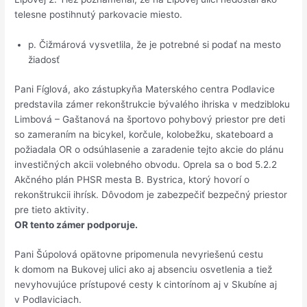
telesne postihnutý parkovacie miesto.
p. Čižmárová vysvetlila, že je potrebné si podať na mesto
žiadosť
Pani Fíglová, ako zástupkyňa Materského centra Podlavice
predstavila zámer rekonštrukcie bývalého ihriska v medzibloku
Limbová – Gaštanová na športovo pohybový priestor pre deti
so zameraním na bicykel, korčule, kolobežku, skateboard a
požiadala OR o odsúhlasenie a zaradenie tejto akcie do plánu
investičných akcii volebného obvodu. Oprela sa o bod 5.2.2
Akčného plán PHSR mesta B. Bystrica, ktorý hovorí o
rekonštrukcii ihrísk. Dôvodom je zabezpečiť bezpečný priestor
pre tieto aktivity.
OR tento zámer podporuje.
Pani Šúpolová opätovne pripomenula nevyriešenú cestu
k domom na Bukovej ulici ako aj absenciu osvetlenia a tiež
nevyhovujúce prístupové cesty k cintorínom aj v Skubíne aj
v Podlaviciach.