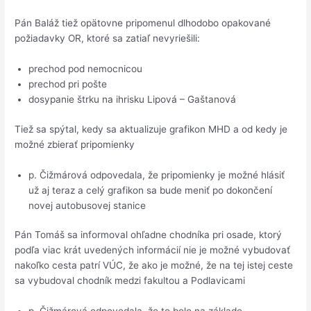
Pán Baláž tiež opätovne pripomenul dlhodobo opakované
požiadavky OR, ktoré sa zatiaľ nevyriešili:
prechod pod nemocnicou
prechod pri pošte
dosypanie štrku na ihrisku Lipová – Gaštanová
Tiež sa spýtal, kedy sa aktualizuje grafikon MHD a od kedy je
možné zbierať pripomienky
p. Čižmárová odpovedala, že pripomienky je možné hlásiť
už aj teraz a celý grafikon sa bude meniť po dokončení
novej autobusovej stanice
Pán Tomáš sa informoval ohľadne chodníka pri osade, ktorý
podľa viac krát uvedených informácií nie je možné vybudovať
nakoľko cesta patrí VÚC, že ako je možné, že na tej istej ceste
sa vybudoval chodník medzi fakultou a Podlavicami
p. Čižmárová odpovedala, že to bolo na základe