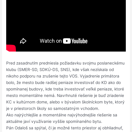
Pred zasadnutím predniesla požiadavku svojmu poslaneckému
klubu (SMER-SD, SDKÚ-DS, SNS), kde však nezískala od
nikoho podporu na zrušenie tejto VOS. Vyjadrenie primátora
bolo, že mesto bude radšej peniaze investovať do KD ako do
spomínanej budovy, kde treba investovať veľké peniaze, ktoré
mesto momentálne nemá. Navrhnuté riešenie je buď zriadenie
KC v kultúrnom dome, alebo v bývalom školníckom byte, ktorý
je v priestoroch školy so samostatným vchodom.
Ako najrýchlejšie a momentálne najvýhodnejšie riešenie sa
aktuálne javí využívanie vyššie spomínaného bytu.
Pán Odaloš sa spýtal, či je možné tento priestor aj obhliadnuť,