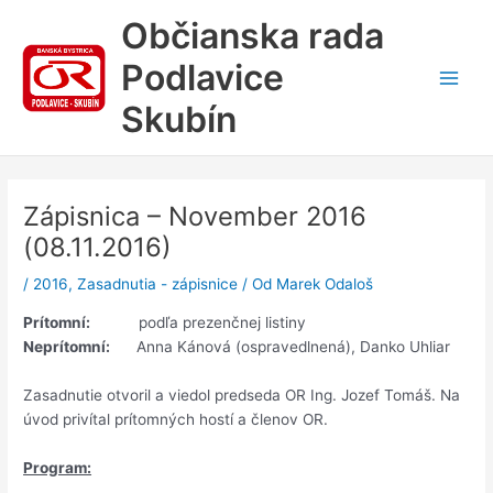
Preskočiť
Občianska rada
na
obsah
Podlavice
Main
Skubín
Men
Zápisnica – November 2016
(08.11.2016)
/
2016
,
Zasadnutia - zápisnice
/ Od
Marek Odaloš
Prítomní:
podľa prezenčnej listiny
Neprítomní:
Anna Kánová (ospravedlnená), Danko Uhliar
Zasadnutie otvoril a viedol predseda OR Ing. Jozef Tomáš. Na
úvod privítal prítomných hostí a členov OR.
Program: