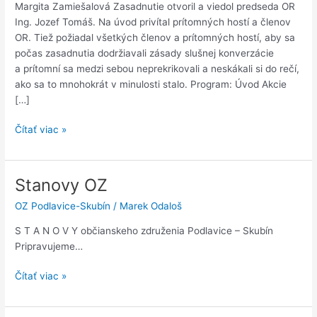
Margita Zamiešalová Zasadnutie otvoril a viedol predseda OR
Ing. Jozef Tomáš. Na úvod privítal prítomných hostí a členov
OR. Tiež požiadal všetkých členov a prítomných hostí, aby sa
počas zasadnutia dodržiavali zásady slušnej konverzácie
a prítomní sa medzi sebou neprekrikovali a neskákali si do rečí,
ako sa to mnohokrát v minulosti stalo. Program: Úvod Akcie
[…]
Zápisnica
Čítať viac »
–
November
2017
Stanovy OZ
(14.11.2017)
OZ Podlavice-Skubín
/
Marek Odaloš
S T A N O V Y občianskeho združenia Podlavice – Skubín
Pripravujeme…
Stanovy
Čítať viac »
OZ