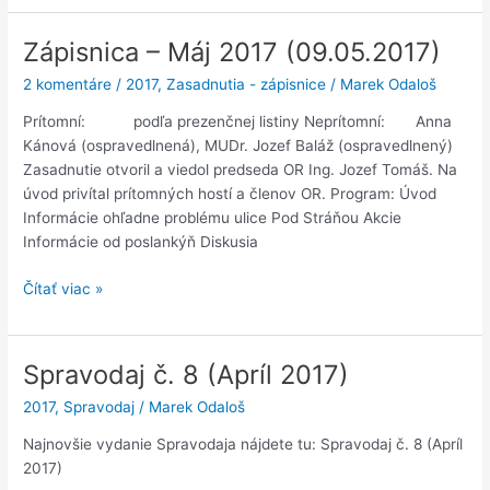
Jún
2017
Zápisnica – Máj 2017 (09.05.2017)
(13.06.2017)
2 komentáre
/
2017
,
Zasadnutia - zápisnice
/
Marek Odaloš
Prítomní: podľa prezenčnej listiny Neprítomní: Anna
Kánová (ospravedlnená), MUDr. Jozef Baláž (ospravedlnený)
Zasadnutie otvoril a viedol predseda OR Ing. Jozef Tomáš. Na
úvod privítal prítomných hostí a členov OR. Program: Úvod
Informácie ohľadne problému ulice Pod Stráňou Akcie
Informácie od poslankýň Diskusia
Zápisnica
Čítať viac »
–
Máj
2017
Spravodaj č. 8 (Apríl 2017)
(09.05.2017)
2017
,
Spravodaj
/
Marek Odaloš
Najnovšie vydanie Spravodaja nájdete tu: Spravodaj č. 8 (Apríl
2017)