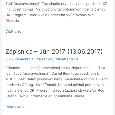
Bédi (ospravedlnený) Zasadnutie otvoril a viedol predseda OR
Ing. Jozef Tomáš. Na úvod privítal prítomných hostí a členov
OR. Program: Úvod Akcie Podnet na vyúčtovania akcií
Diskusia
Zápisnica
Čítať viac »
–
September
2017
Zápisnica – Jún 2017 (13.06.2017)
(12.09.2017)
2017
,
Zasadnutia - zápisnice
/
Marek Odaloš
Prítomní: podľa prezenčnej listiny Neprítomní: Lýdia
Ivaničová (ospravedlnená), Daniel Bédi (ospravedlnený),
MUDr. Jozef Baláž (ospravedlnený) Zasadnutie otvoril a viedol
predseda OR Ing. Jozef Tomáš. Na úvod privítal prítomných
hostí a členov OR. Program: Úvod Sťažnosť obyvateľov Pod
Stráňou Akcie Informácie od poslankýň Diskusia
Zápisnica
Čítať viac »
–