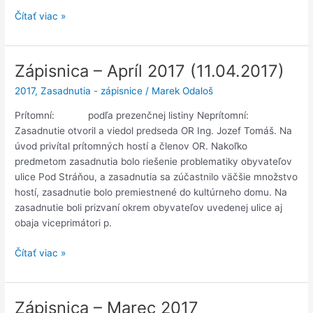
Spravodaj
Čítať viac »
č.
8
(Apríl
Zápisnica – Apríl 2017 (11.04.2017)
2017)
2017
,
Zasadnutia - zápisnice
/
Marek Odaloš
Prítomní: podľa prezenčnej listiny Neprítomní:
Zasadnutie otvoril a viedol predseda OR Ing. Jozef Tomáš. Na
úvod privítal prítomných hostí a členov OR. Nakoľko
predmetom zasadnutia bolo riešenie problematiky obyvateľov
ulice Pod Stráňou, a zasadnutia sa zúčastnilo väčšie množstvo
hostí, zasadnutie bolo premiestnené do kultúrneho domu. Na
zasadnutie boli prizvaní okrem obyvateľov uvedenej ulice aj
obaja viceprimátori p.
Zápisnica
Čítať viac »
–
Apríl
2017
Zápisnica – Marec 2017