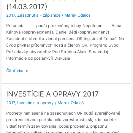
(11.04.2017)
(14.03.2017)
2017
,
Zasadnutia - zápisnice
/
Marek Odaloš
Prítomní: podľa prezenčnej listiny Neprítomní: Anna
Kánová (ospravedlnená), Daniel Bédi (ospravedlnený)
Zasadnutie otvoril a viedol predseda OR Ing. Jozef Tomáš. Na
úvod privítal prítomných hostí a členov OR. Program: Úvod
Požiadavky obyvateľov Pod Stráňou Akcie Spravodaj
Informácie od poslankýň Diskusia
Zápisnica
Čítať viac »
–
Marec
2017
INVESTÍCIE A OPRAVY 2017
(14.03.2017)
2017
,
Investície a opravy
/
Marek Odaloš
Podnety nahlásené na zasadnutiach OR budú zverejňované
prostredníctvom portálu odkazprestarostu.sk, kde budete
vidieť termín zaevidovania, popis problému, prípadnú
fotografiu, lokalizáciu problému na mape, ale hlavne možné