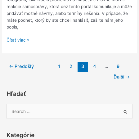
reakcie samosprávy, ktorá cez tento portál komunikuje a môže
pridávať možné návrhy, alebo termíny riešenia. V prípade, že
máte podnet, ktorý by ste chceli nahlásiť, zašlite nám jeho
popis,
INVESTÍCIE
Čítať viac »
A
OPRAVY
2017
←
Predošlý
1
2
3
4
…
9
Ďalší
→
Hľadať
V
y
h
ľ
Kategórie