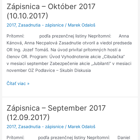
Zápisnica – Október 2017
(10.10.2017)
2017
,
Zasadnutia - zápisnice
/
Marek Odaloš
Prítomní: podľa prezenčnej listiny Neprítomní: Anna
Kánová, Anna Necpalová Zasadnutie otvoril a viedol predseda
OR Ing. Jozef Tomáš. Na úvod privítal prítomných hostí a
členov OR. Program: Úvod Vyhodnotenie akcie „Cibulačka“
v mesiaci september Zabezpečenie akcie „Jubilanti“ v mesiaci
november OZ Podlavice – Skubín Diskusia
Zápisnica
Čítať viac »
–
Október
2017
Zápisnica – September 2017
(10.10.2017)
(12.09.2017)
2017
,
Zasadnutia - zápisnice
/
Marek Odaloš
Prítomní: podľa prezenčnej listiny Neprítomní: Daniel