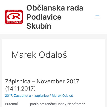
Preskočiť
Občianska rada
na
obsah
Podlavice
Main
Skubín
Men
Marek Odaloš
Zápisnica – November 2017
(14.11.2017)
2017
,
Zasadnutia - zápisnice
/
Marek Odaloš
Prítomní: podľa prezenčnej listiny Neprítomní: