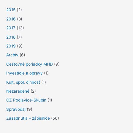
a
2015
(2)
d
a
2016
(8)
ť
2017
(13)
:
2018
(7)
2019
(9)
Archív
(6)
Cestovné poriadky MHD
(9)
Investície a opravy
(1)
Kult. spol. činnosť
(1)
Nezaradené
(2)
OZ Podlavice-Skubín
(1)
Spravodaj
(9)
Zasadnutia – zápisnice
(56)